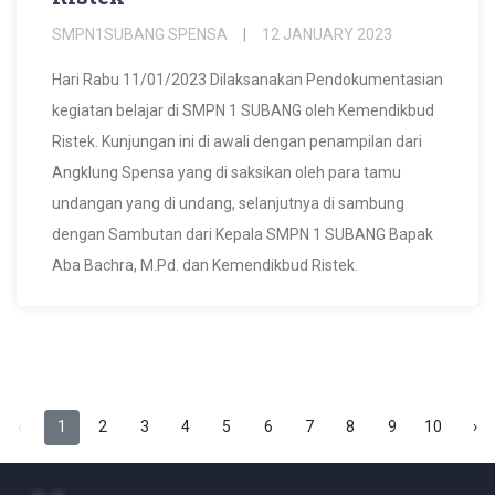
SMPN1SUBANG SPENSA
12 JANUARY 2023
Hari Rabu 11/01/2023 Dilaksanakan Pendokumentasian
kegiatan belajar di SMPN 1 SUBANG oleh Kemendikbud
Ristek. Kunjungan ini di awali dengan penampilan dari
Angklung Spensa yang di saksikan oleh para tamu
undangan yang di undang, selanjutnya di sambung
dengan Sambutan dari Kepala SMPN 1 SUBANG Bapak
Aba Bachra, M.Pd. dan Kemendikbud Ristek.
‹
1
2
3
4
5
6
7
8
9
10
›