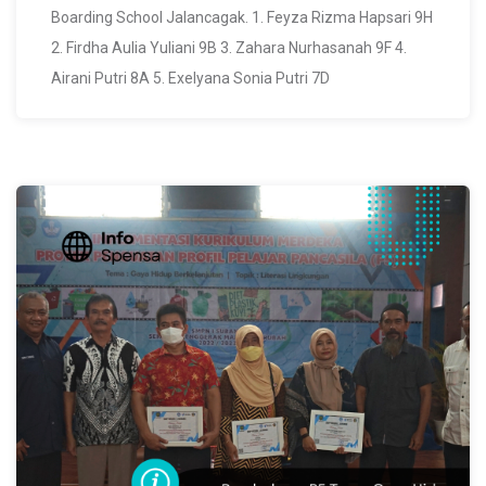
Boarding School Jalancagak. 1. Feyza Rizma Hapsari 9H
2. Firdha Aulia Yuliani 9B 3. Zahara Nurhasanah 9F 4.
Airani Putri 8A 5. Exelyana Sonia Putri 7D