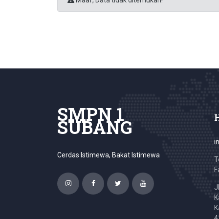
Maaf, Data tidak ditemukan!
SMPN 1
SUBANG
i
Cerdas Istimewa, Bakat Istimewa
T
F
J
K
K
4