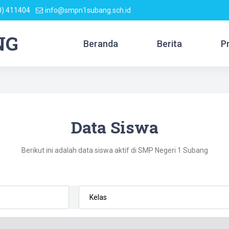
0) 411404
info@smpn1subang.sch.id
NG
Beranda
Berita
P
Data Siswa
Berikut ini adalah data siswa aktif di SMP Negeri 1 Subang