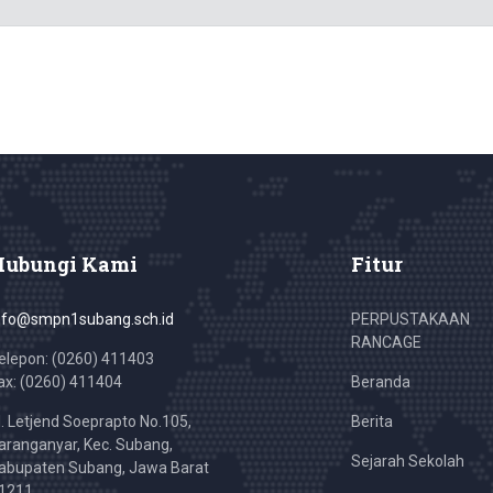
Hubungi Kami
Fitur
nfo@smpn1subang.sch.id
PERPUSTAKAAN
RANCAGE
elepon: (0260) 411403
ax: (0260) 411404
Beranda
l. Letjend Soeprapto No.105,
Berita
aranganyar, Kec. Subang,
Sejarah Sekolah
abupaten Subang, Jawa Barat
1211