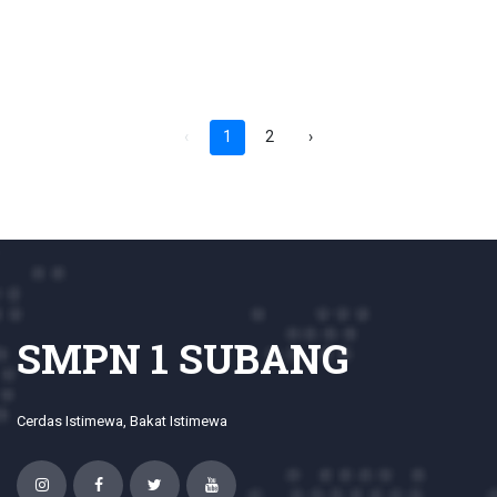
‹
1
2
›
SMPN 1 SUBANG
Cerdas Istimewa, Bakat Istimewa